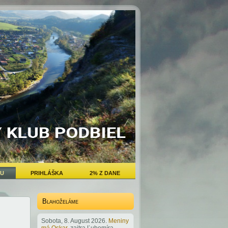
BU
PRIHLÁŠKA
2% Z DANE
Blahoželáme
Sobota
, 8. August 2026.
Meniny