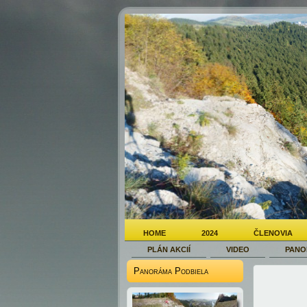
HOME
2024
ČLENOVIA
PLÁN AKCIÍ
VIDEO
PANO
Panoráma Podbiela