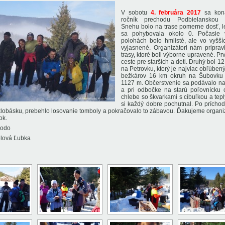
V sobotu
4. februára 2017
sa kon
ročník prechodu Podbielanskou 
Snehu bolo na trase pomerne dosť, l
sa pohybovala okolo 0. Počasie 
polohách bolo hmlisté, ale vo vyšší
vyjasnené. Organizátori nám pripravi
trasy, ktoré boli výborne upravené. Pr
ceste pre starších a deti. Druhý bol 1
na Petrovku, ktorý je najviac obľúbený.
bežkárov 16 km okruh na Šubovku
1127 m. Občerstvenie sa podávalo na
a pri odbočke na starú poľovnícku 
chlebe so škvarkami s cibuľkou a te
si každý dobre pochutnal. Po prícho
klobásku, prebehlo losovanie tomboly a pokračovalo to zábavou. Ďakujeme organ
ok.
Dodo
elová Ľubka