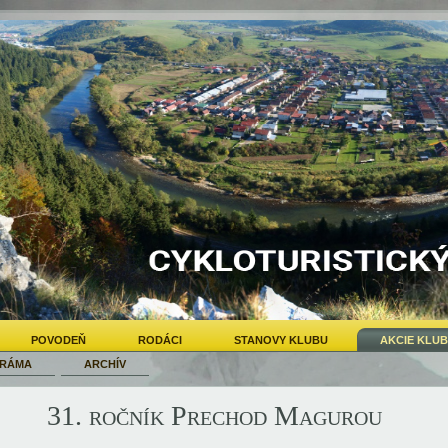
POVODEŇ
RODÁCI
STANOVY KLUBU
AKCIE KLU
RÁMA
ARCHÍV
31. ročník Prechod Magurou