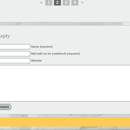
◄
1
2
3
4
►
Reply
Name (required)
Mail (will not be published) (required)
Website