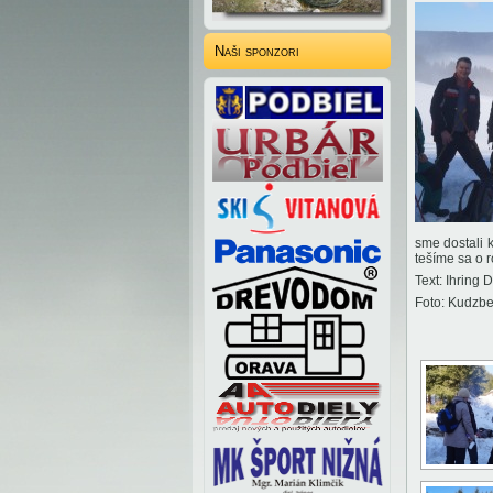
Naši sponzori
sme dostali 
tešíme sa o r
Text: Ihring 
Foto: Kudzb