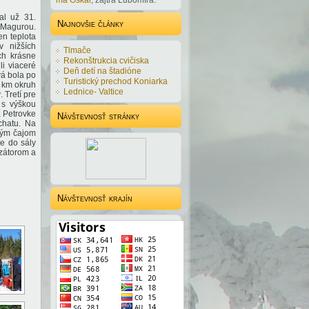
má
Oskar
, zajtra
Ľubomíra
.
al už 31.
Najnovšie články
Magurou.
en teplota
v nižších
Tlmače
ch krásne
Rekonštrukcia cvičiska
li viaceré
Deň detí na štadióne
vá bola po
Turistický prechod Koniarka
2 km okruh
Lednice- Valtice
 Tretí pre
 s výškou
 Petrovke
Návštevnosť stránky
chatu. Na
plým čajom
de do sály
izátorom a
Návštevnosť krajín