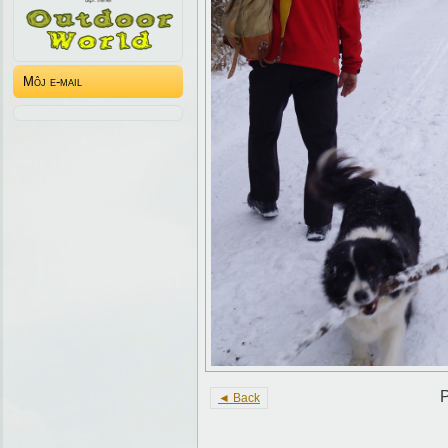
Môj e-mail
P
◄ Back