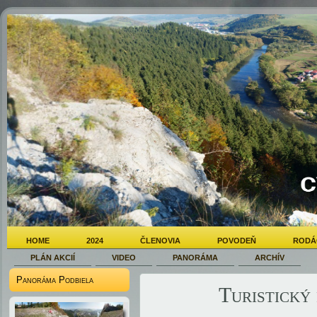
HOME
2024
ČLENOVIA
POVODEŇ
RODÁ
PLÁN AKCIÍ
VIDEO
PANORÁMA
ARCHÍV
Panoráma Podbiela
Turistický