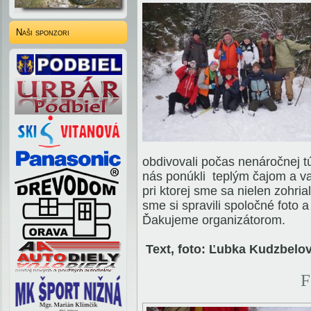
Naši sponzori
obdivovali počas nenáročnej t
nás ponúkli teplým čajom a va
pri ktorej sme sa nielen zohria
sme si spravili spoločné foto 
Ďakujeme organizátorom.
Text, foto: Ľubka Kudzbelo
F