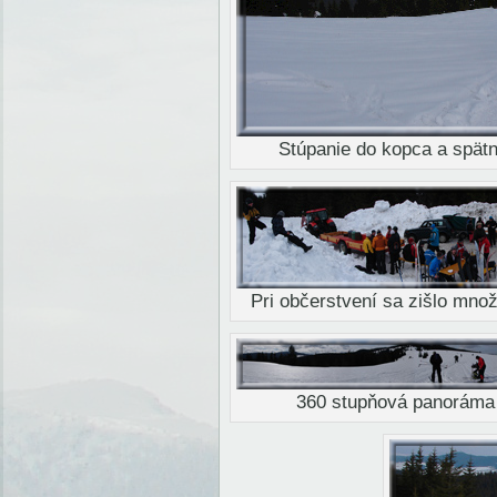
Stúpanie do kopca a spät
Pri občerstvení sa zišlo mn
360 stupňová panoráma