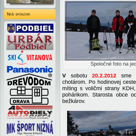
Naši sponzori
Spoločné foto na je
V
sobotu
20.2.2012
sme 
chotárom. Po hodinovej cest
míting s voličmi strany KDH,
pohárikom. Starosta obce od
bežkárov.