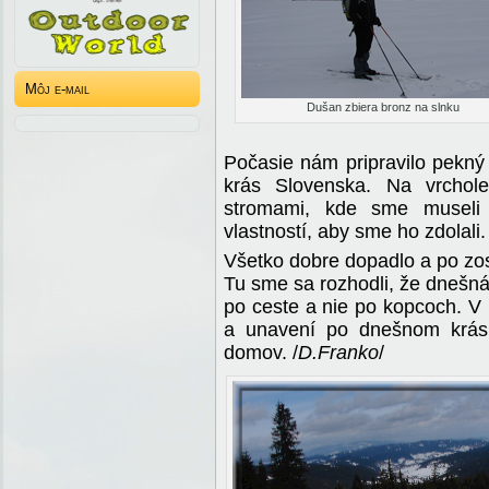
Môj e-mail
Dušan zbiera bronz na slnku
Počasie nám pripravilo pekný
krás Slovenska. Na vrchol
stromami, kde sme museli 
vlastností, aby sme ho zdolali.
Všetko dobre dopadlo a po zos
Tu sme sa rozhodli, že dnešná 
po ceste a nie po kopcoch. V
a unavení po dnešnom krás
domov. /
D.Franko
/