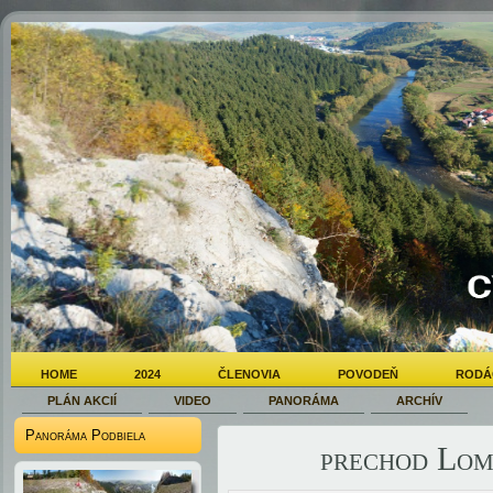
HOME
2024
ČLENOVIA
POVODEŇ
RODÁ
PLÁN AKCIÍ
VIDEO
PANORÁMA
ARCHÍV
Panoráma Podbiela
prechod Lom