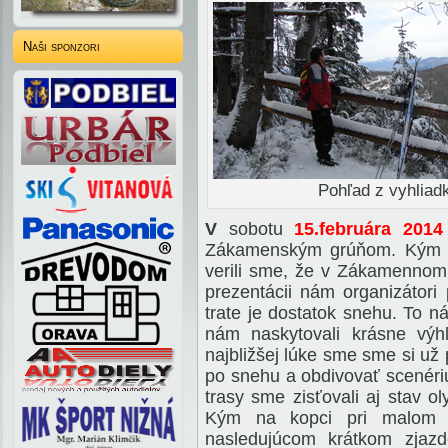
Naši sponzori
Pohľad z vyhliad
V
sobotu
15.februára 201
Zákamenským grúňom. Kým v 
verili sme, že v Zákamennom 
prezentácii nám organizátori
trate je dostatok snehu. To ná
nám naskytovali krásne vý
najbližšej lúke sme sme si už p
po snehu a obdivovať scenéri
trasy sme zisťovali aj stav 
Kým na kopci pri malom o
nasledujúcom krátkom zjazd