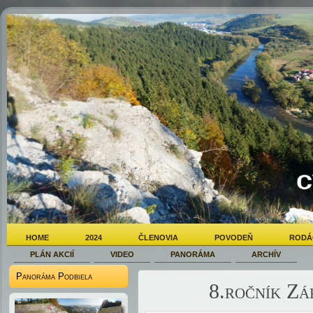
HOME
2024
ČLENOVIA
POVODEŇ
RODÁ
PLÁN AKCIÍ
VIDEO
PANORÁMA
ARCHÍV
Panoráma Podbiela
8.ročník Z