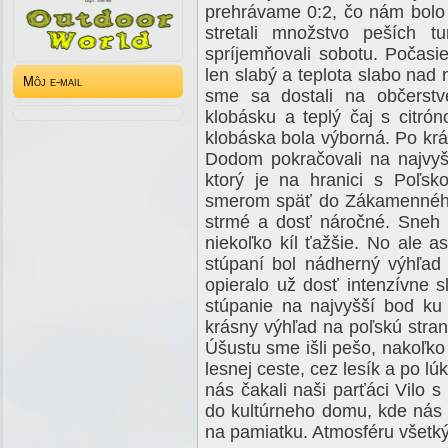
prehrávame 0:2, čo nám bolo 
stretali množstvo peších tu
spríjemňovali sobotu. Počasie
len slabý a teplota slabo nad
Môj e-mail
sme sa dostali na občerstv
klobásku a teplý čaj s citró
klobáska bola výborná. Po krá
Dodom pokračovali na najvyš
ktorý je na hranici s Poľsk
smerom späť do Zákamenného.
strmé a dosť náročné. Sneh b
niekoľko kíl ťažšie. No ale
stúpaní bol nádherný výhľad
opieralo už dosť intenzívne 
stúpanie na najvyšší bod ku 
krásny výhľad na poľskú stra
Úšustu sme išli pešo, nakoľk
lesnej ceste, cez lesík a po 
nás čakali naši parťáci Vilo 
do kultúrneho domu, kde nás 
na pamiatku. Atmosféru všetk