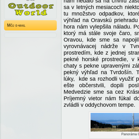
nám nedalo sa na chvíľu zast
sa v letných mesiacoch niekto
tu množstvo odpadkov, ktoré
výhľad na Oravskú priehradu
Môj e-mail
hora nám vylepšila náladu. P
ktorý má stále svoje čaro, 
Oravou, kde sme sa napojili
vyrovnávacej nádrže v
Tvr
prostredím, kde z jednej str
pekné horské prostredie, v
chaty s pekne upravenými záh
pekný výhľad na Tvrdošín.
Te
lúky, kde sa rozhodli využiť 
ešte občerstvili, dopili p
Medvedzie sme sa cez Krásn
Príjemný vietor nám fúkal d
zvládli v oddychovom tempe.
Panoráma O