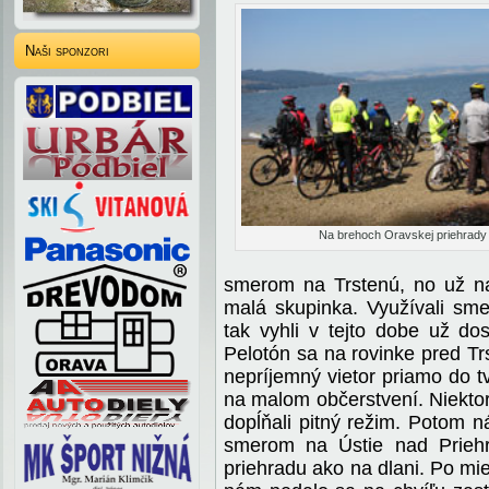
Naši sponzori
Na brehoch Oravskej priehrady
smerom na Trstenú, no už na
malá skupinka. Využívali sm
tak vyhli v tejto dobe už dos
Pelotón sa na rovinke pred Trs
nepríjemný vietor priamo do t
na malom občerstvení. Niektorí 
dopĺňali pitný režim. Potom n
smerom na Ústie nad Priehr
priehradu ako na dlani. Po m