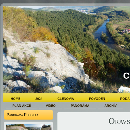
HOME
2024
ČLENOVIA
POVODEŇ
RODÁ
PLÁN AKCIÍ
VIDEO
PANORÁMA
ARCHÍV
Panoráma Podbiela
Oravs