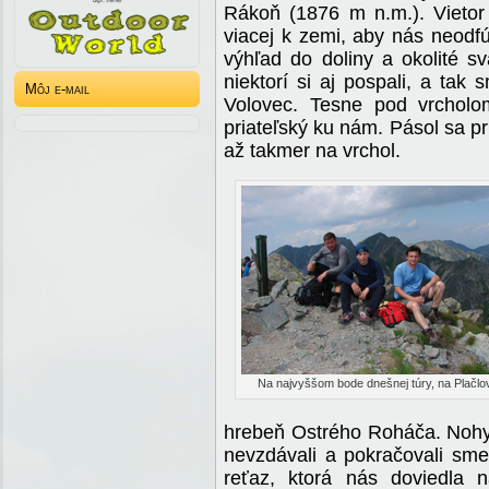
Rákoň (1876 m n.m.). Vietor 
viacej k zemi, aby nás neodf
výhľad do doliny a okolité s
niektorí si aj pospali, a tak 
Môj e-mail
Volovec. Tesne pod vrcholom
priateľský ku nám. Pásol sa pr
až takmer na vrchol.
Na najvyššom bode dnešnej túry, na Plačl
hrebeň Ostrého Roháča. Nohy
nevzdávali a pokračovali sme
reťaz, ktorá nás doviedla 