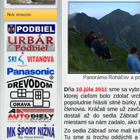
Naši sponzori
Panoráma Roháčov a po
D
ňa
10.júla 2011
sme sa vybra
ktorej cieľom bolo zdolať v
popoludnie hlásili silné búrky, 
členovia. Kráčali sme už zav
dostali až do sedla Zábraď
miestami sa nám zadalo, ako b
Zo sedla Zábraď sme mali krá
Tu sme si trochu oddýchli a 