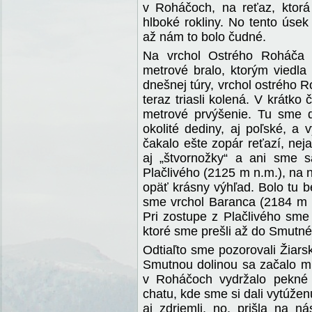
v Roháčoch, na reťaz, ktor
hlboké rokliny. No tento úsek
až nám to bolo čudné.
Na vrchol Ostrého Roháča 
metrové bralo, ktorým viedla
dnešnej túry, vrchol ostrého 
teraz triasli kolená. V krátk
metrové prvýšenie. Tu sme dop
okolité dediny, aj poľské, a 
čakalo ešte zopár reťazí, nej
aj „štvornožky“ a ani sme 
Plačlivého (2125 m n.m.), na 
opäť krásny výhľad. Bolo tu b
sme vrchol Baranca (2184 m n
Pri zostupe z Plačlivého sme
ktoré sme prešli až do Smutné
Odtiaľto sme pozorovali Žiars
Smutnou dolinou sa začalo mra
v Roháčoch vydržalo pekné 
chatu, kde sme si dali vytúženú
aj zdriemli, no, prišla na 