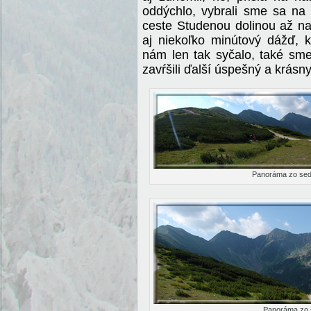
oddýchlo, vybrali sme sa na
ceste Studenou dolinou až na
aj niekoľko minútový dážď, k
nám len tak syčalo, také sm
zavŕšili ďalší úspešný a krásn
Panoráma zo sed
Panoráma zo 