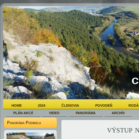
HOME
2024
ČLENOVIA
POVODEŇ
RODÁ
PLÁN AKCIÍ
VIDEO
PANORÁMA
ARCHÍV
Panoráma Podbiela
výstup 