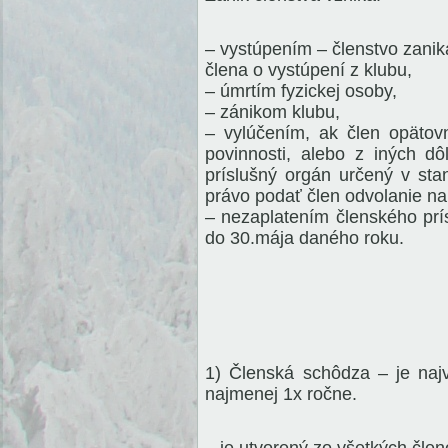
– vystúpením – členstvo zan
člena o vystúpení z klubu,
– úmrtím fyzickej osoby,
– zánikom klubu,
– vylúčením, ak člen opätov
povinnosti, alebo z iných dô
príslušný orgán určený v sta
právo podať člen odvolanie na
– nezaplatením členského pr
do 30.mája daného roku.
1) Členská schôdza – je na
najmenej 1x ročne.
– je utvorený zo všetkých člen