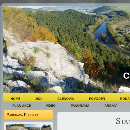
HOME
2024
ČLENOVIA
POVODEŇ
RODÁ
PLÁN AKCIÍ
VIDEO
PANORÁMA
ARCHÍV
Panoráma Podbiela
Sta