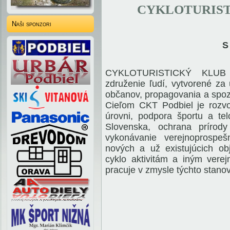
CYKLOTURIST
Naši sponzori
S
CYKLOTURISTICKÝ KLUB 
združenie ľudí, vytvorené za
občanov, propagovania a spoz
Cieľom CKT Podbiel je rozvoj 
úrovni, podpora športu a te
Slovenska, ochrana prírody 
vykonávanie verejnoprospe
nových a už existujúcich obj
cyklo aktivitám a iným vere
pracuje v zmysle týchto stanov