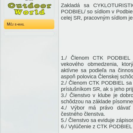
Zakladá sa CYKLOTURIST
PODBIEL/ so sídlom v Podbiel
celej SR, pracovným sídlom je
Môj e-mail
1./ Členom CTK PODBIEL 
vekového obmedzenia, ktorý
aktívne sa podieľa na činnost
aspoň polovica Členskej schô
2./ Členom CTK PODBIEL sa mô
príslušníkom SR, ak s jeho pri
3./ Členstvo v klube je dobr
schôdzou na základe písomnej
4./ Výbor má právo dávať 
čestného členstva.
5./ Členstvo sa eviduje zápiso
6./ Vylúčenie z CTK PODBIEL 