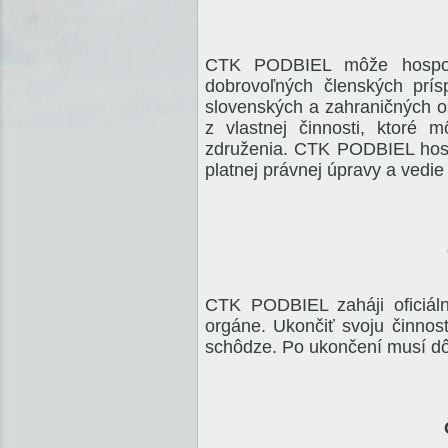
CTK PODBIEL môže hospodá
dobrovoľných členských prís
slovenských a zahraničných o
z vlastnej činnosti, ktoré 
združenia. CTK PODBIEL hosp
platnej právnej úpravy a vedie
CTK PODBIEL zaháji oficiál
orgáne. Ukončiť svoju činnos
schôdze. Po ukončení musí dô