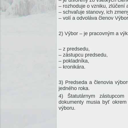
– rozhoduje o vzniku, zlúčení 
– schvaľuje stanovy, ich zmen
– volí a odvoláva členov Výbor
2) Výbor – je pracovným a vý
– z predsedu,
– zástupcu predsedu,
– pokladníka,
– kronikára.
3) Predseda a členovia výbo
jedného roka.
4) Štatutárnym zástupcom
dokumenty musia byť okrem
výboru.