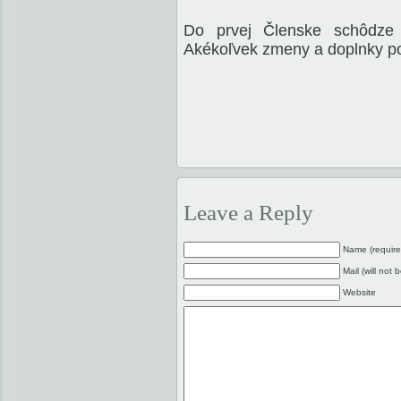
Do prvej Členske schôdze z
Akékoľvek zmeny a doplnky po
Leave a Reply
Name (require
Mail (will not 
Website