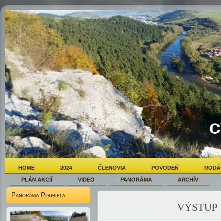
HOME
2024
ČLENOVIA
POVODEŇ
RODÁ
PLÁN AKCIÍ
VIDEO
PANORÁMA
ARCHÍV
Panoráma Podbiela
výstup