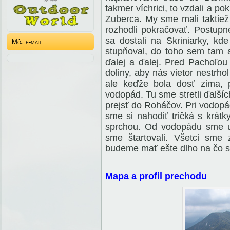
takmer víchrici, to vzdali a p
Zuberca. My sme mali taktiež
rozhodli pokračovať. Postupn
sa dostali na Skriniarky, kd
Môj e-mail
stupňoval, do toho sem tam a
ďalej a ďalej. Pred Pachoľou
doliny, aby nás vietor nestrho
ale keďže bola dosť zima,
vodopád. Tu sme stretli ďalších 
prejsť do Roháčov. Pri vodopá
sme si nahodiť tričká s krát
sprchou. Od vodopádu sme už
sme štartovali. Všetci sme 
budeme mať ešte dlho na čo 
Mapa a profil prechodu