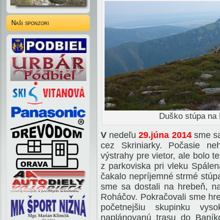
Naši sponzori
Duško stúpa na 
V
nedeľu
29.júna 2014
sme sa
cez Skriniarky. Počasie neh
výstrahy pre vietor, ale bolo 
z parkoviska pri vleku Spále
čakalo nepríjemné strmé stúpa
sme sa dostali na hrebeň, n
Roháčov. Pokračovali sme hr
početnejšiu skupinku vys
naplánovanú trasu do Baníko