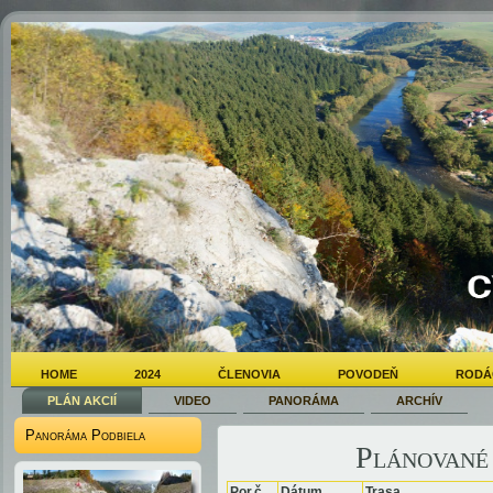
HOME
2024
ČLENOVIA
POVODEŇ
RODÁ
PLÁN AKCIÍ
VIDEO
PANORÁMA
ARCHÍV
Panoráma Podbiela
Plánované 
Por.č.
Dátum
Trasa