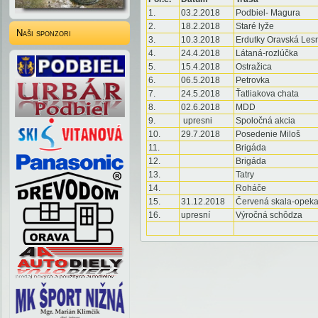
1.
03.2.2018
Podbiel- Magura
2.
18.2.2018
Staré lyže
Naši sponzori
3.
10.3.2018
Erdutky Oravská Les
4.
24.4.2018
Látaná-rozlúčka
5.
15.4.2018
Ostražica
6.
06.5.2018
Petrovka
7.
24.5.2018
Ťatliakova chata
8.
02.6.2018
MDD
9.
upresni
Spoločná akcia
10.
29.7.2018
Posedenie Miloš
11.
Brigáda
12.
Brigáda
13.
Tatry
14.
Roháče
15.
31.12.2018
Červená skala-opek
16.
upresní
Výročná schôdza