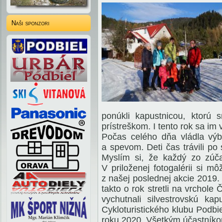
Naši sponzori
ponúkli kapustnicou, ktorú
prístreškom. I tento rok sa im
Počas celého dňa vládla vý
a spevom. Deti čas trávili po
Myslím si, že každý zo zúča
V priloženej fotogalérii si m
z našej poslednej akcie 2019.
takto o rok stretli na vrchole
vychutnali silvestrovskú k
Cykloturistického klubu Podbi
roku 2020. Všetkým účastník