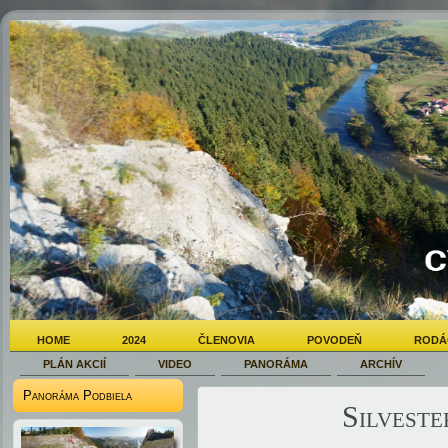
HOME
2024
ČLENOVIA
POVODEŇ
RODÁ
PLÁN AKCIÍ
VIDEO
PANORÁMA
ARCHÍV
Panoráma Podbiela
Silveste