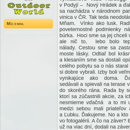
v Podyjí – Nový Hrádek a ďale
sa nachádza v národnom parku
vinica v ČR. Tak teda neodol
Mňam. Vínko ako lusk. Radi b
Môj e-mail
poveternostné podmienky nás 
búrka. Hoci sme sa jej chceli
ale nič to, lebo bolo te
nálady. Cestou sme sa zasta
moste lásky. Odtiaľ bol kr
a klesaním sme sa dostali op
celého pobytu sa o nás staral
si dobre vybrali. Izby boli ve
vynikajúce ako doma. 
sedávali a spievali na terase 
do skorého rána. Rada by 
ktorí sa zúčastnili akcie, za
nesmierne vďačná a to mi u
medzi sebou mali priateľov
a Ľubku. Ďakujeme. No a kto
vo fotogalérii. A čo na záver?
už na viac dní, dodali na záve