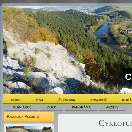
HOME
2024
ČLENOVIA
POVODEŇ
RODÁ
PLÁN AKCIÍ
VIDEO
PANORÁMA
ARCHÍV
Panoráma Podbiela
Cyklotur