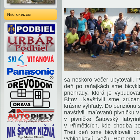
Naši sponzori
sa neskoro večer ubytovali. 
deň po raňajkách sme bicyklo
priehrady, ktorá je vybudova
Bítov…Navštívili sme zrúcan
krásne výhľady. Do penziónu s
navštívili maľovanú pivničku 
v pivničke Šatovský labyrin
v Příměticích, kde chodba bo
Tretí deň sme bicyklovali p
vyhliadkovú vežu Hardegg. 