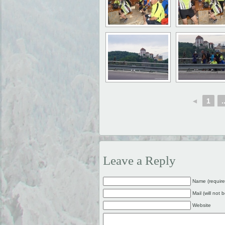
◄
1
.
Leave a Reply
Name (require
Mail (will not 
Website